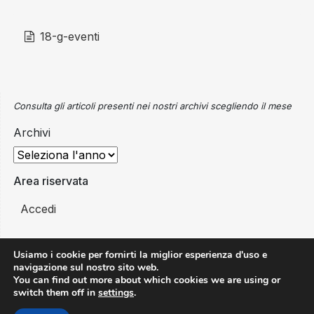
18-g-eventi
Consulta gli articoli presenti nei nostri archivi scegliendo il mese
Archivi
Area riservata
Accedi
Usiamo i cookie per fornirti la miglior esperienza d'uso e
navigazione sul nostro sito web.
You can find out more about which cookies we are using or
switch them off in
settings
.
All Rights Reserved ©Copyright 2026 - AN.BTI Associazione Nazionale
Bus Turistici Italiani | Piazza Giuseppe Gioachino Belli, 2 - 00153 Roma |