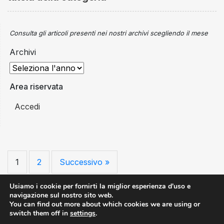
Consulta gli articoli presenti nei nostri archivi scegliendo il mese
Archivi
Area riservata
Accedi
1
2
Successivo »
Usiamo i cookie per fornirti la miglior esperienza d'uso e
navigazione sul nostro sito web.
You can find out more about which cookies we are using or
switch them off in
settings
.
All Rights Reserved ©Copyright 2026 - AN.BTI Associazione Nazionale
Bus Turistici Italiani | Piazza Giuseppe Gioachino Belli, 2 - 00153 Roma |