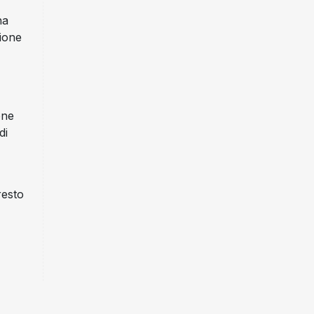
ha
zione
one
di
resto