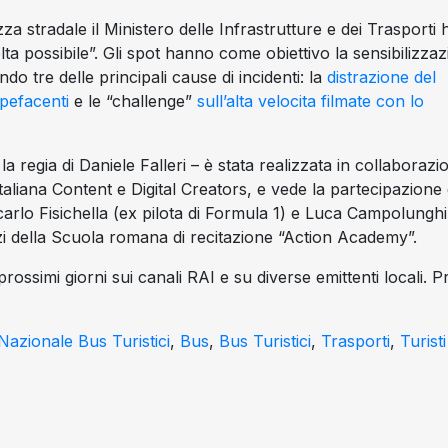
zza stradale il Ministero delle Infrastrutture e dei Trasporti 
ta possibile”. Gli spot hanno come obiettivo la sensibilizza
ndo tre delle principali cause di incidenti: la
distrazione del
upefacenti
e le “challenge”
sull’alta velocita filmate con lo
 la regia di Daniele Falleri – è stata realizzata in collaborazi
taliana Content e Digital Creators, e vede la partecipazione 
carlo Fisichella (ex pilota di Formula 1) e Luca Campolunghi
zzi della Scuola romana di recitazione “Action Academy”.
rossimi giorni sui canali RAI e su diverse emittenti locali. P
Nazionale Bus Turistici
,
Bus
,
Bus Turistici
,
Trasporti
,
Turisti