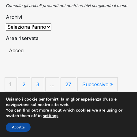
Consulta gli articoli presenti nei nostri archivi scegliendo il mese
Archivi
Area riservata
Accedi
1
2
3
…
27
Successivo »
Usiamo i cookie per fornirti la miglior esperienza d'uso e
navigazione sul nostro sito web.
You can find out more about which cookies we are using or
switch them off in
settings
.
All Rights Reserved ©Copyright 2026 - AN.BTI Associazione Nazionale
Bus Turistici Italiani | Piazza Giuseppe Gioachino Belli, 2 - 00153 Roma |
CF: 91058220467
Accetta