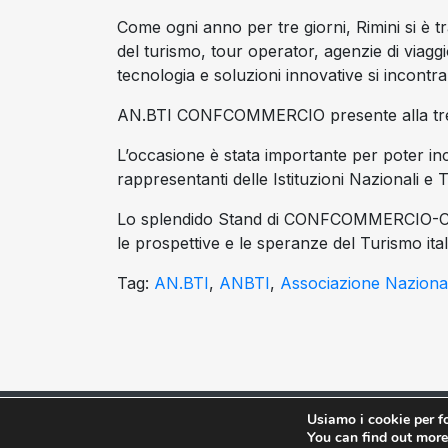
Come ogni anno per tre giorni, Rimini si è tr
del turismo, tour operator, agenzie di viaggio
tecnologia e soluzioni innovative si incontr
AN.BTI CONFCOMMERCIO presente alla tre g
L’occasione è stata importante per poter inco
rappresentanti delle Istituzioni Nazionali e Te
Lo splendido Stand di CONFCOMMERCIO-CON
le prospettive e le speranze del Turismo ital
Tag:
AN.BTI
,
ANBTI
,
Associazione Nazional
Usiamo i cookie per fo
All Rights Reserved ©Copyright 2026 - AN.BTI Asso
You can find out more