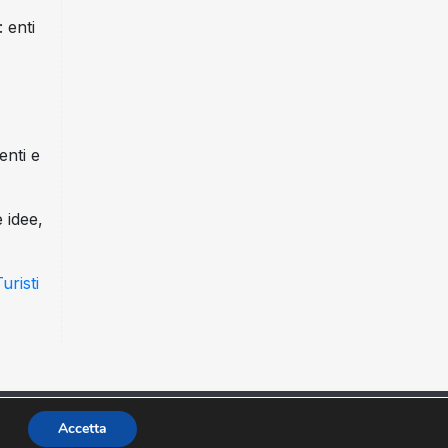
 enti
enti e
 idee,
uristi
no Belli, 2 - 00153 Roma | CF: 91058220467
Accetta