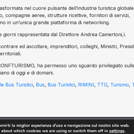
asformata nel cuore pulsante dell’industria turistica globale:
, compagnie aeree, strutture ricettive, fornitori di servizi,
ano in un’unica grande piattaforma di networking.
iorni rappresentata dal Direttore Andrea Camertoni,ì.
ntrare ed ascoltare, imprenditori, colleghi, Ministri, Presid
rritoriali.
FTURISMO, ha permesso uno sguardo privilegiato sulle
iano di oggi e di domani.
e Bus Turistici
,
Bus
,
Bus Turistici
,
RIMINI
,
TTG
,
Turismo
,
T
rnirti la miglior esperienza d'uso e navigazione sul nostro sito web.
ciazione Nazionale Bus Turistici Italiani | Piazza Giuseppe Gioachi
 about which cookies we are using or switch them off in
settings
.